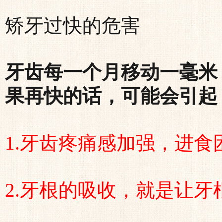
矫牙过快的危害
牙齿每一个月移动一毫米
果再快的话，可能会引起
1.牙齿疼痛感加强，进食
2.牙根的吸收，就是让牙