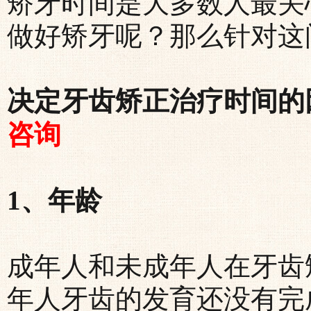
矫牙时间是大多数人最关
做好矫牙呢？那么针对这
决定牙齿矫正治疗时间的
咨询
1、年龄
成年人和未成年人在牙齿
年人牙齿的发育还没有完