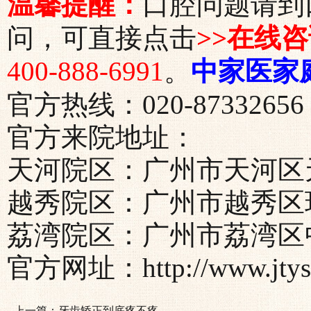
温馨提醒：
口腔问题请到
问，可直接点击
>>在线咨
400-888-6991
。
中家医家
官方热线：020-87332656
官方来院地址：
天河院区：广州市天河区
越秀院区：广州市越秀区环
荔湾院区：广州市荔湾区中
官方网址：http://www.jtys
上一篇：
牙齿矫正到底疼不疼