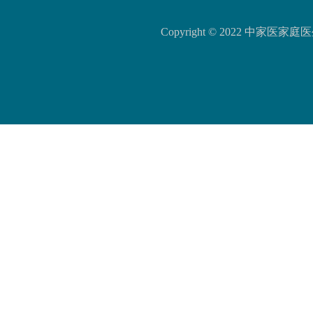
Copyright © 2022 中家