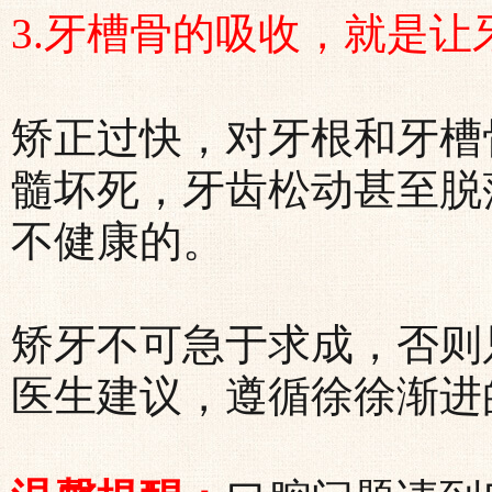
3.牙槽骨的吸收，就是
矫正过快，对牙根和牙槽
髓坏死，牙齿松动甚至脱
不健康的。
矫牙不可急于求成，否则
医生建议，遵循徐徐渐进