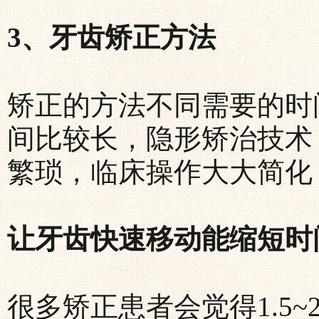
3、牙齿矫正方法
矫正的方法不同需要的时
间比较长，隐形矫治技术
繁琐，临床操作大大简化
让牙齿快速移动能缩短时
很多矫正患者会觉得1.5