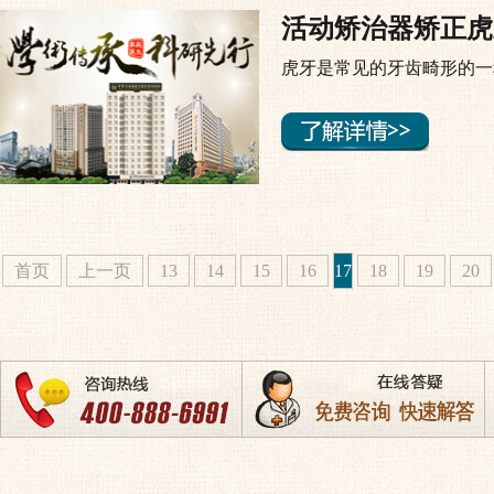
活动矫治器矫正虎
虎牙是常见的牙齿畸形的一
首页
上一页
13
14
15
16
17
18
19
20