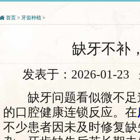
首页
>
牙齿种植
>
缺牙不补
发表于：2026-01-2
缺牙问题看似微不足道
的口腔健康连锁反应。在
不少患者因未及时修复缺