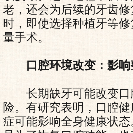
老，还会为后续的牙齿修
时，即使选择种植牙等修
量手术。
口腔环境改变：影响
长期缺牙可能改变口腔
险。有研究表明，口腔健
症可能影响全身健康状态