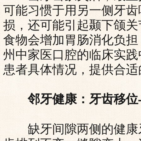
可能习惯于用另一侧牙齿
损，还可能引起颞下颌关
食物会增加胃肠消化负担
州中家医口腔的临床实践
患者具体情况，提供合适
邻牙健康：牙齿移位
缺牙间隙两侧的健康牙