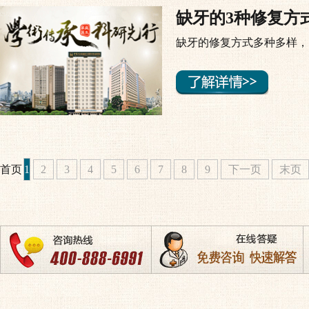
缺牙的3种修复方
缺牙的修复方式多种多样，
首页
1
2
3
4
5
6
7
8
9
下一页
末页